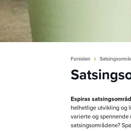
›
Forsiden
Satsingsområ
Satsings
Espiras satsingsområd
helhetlige utvikling og
varierte og spennende 
satsingsområdene? Spør