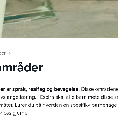
›
der
områder
er
er
språk, realfag og bevegelse
. Disse områdene 
 livslange læring. I Espira skal alle barn møte diss
måter. Lurer du på hvordan en spesifikk barnehag
 oss gjerne!