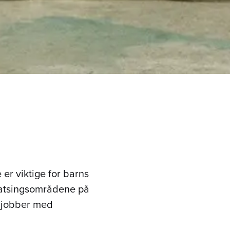
er viktige for barns
e satsingsområdene på
e jobber med