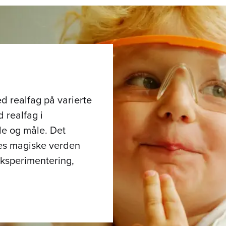
d realfag på varierte
 realfag i
le og måle. Det
es magiske verden
eksperimentering,