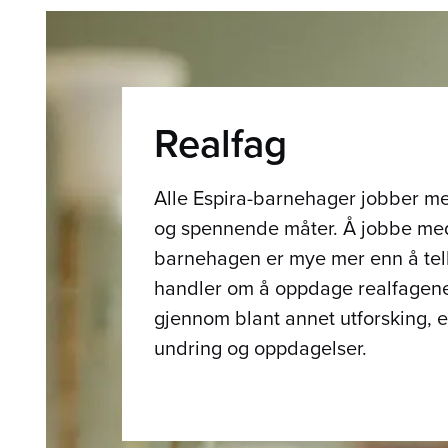
Realfag
Alle Espira-barnehager jobber me
og spennende måter. Å jobbe med
barnehagen er mye mer enn å tel
handler om å oppdage realfagen
gjennom blant annet utforsking, 
undring og oppdagelser.