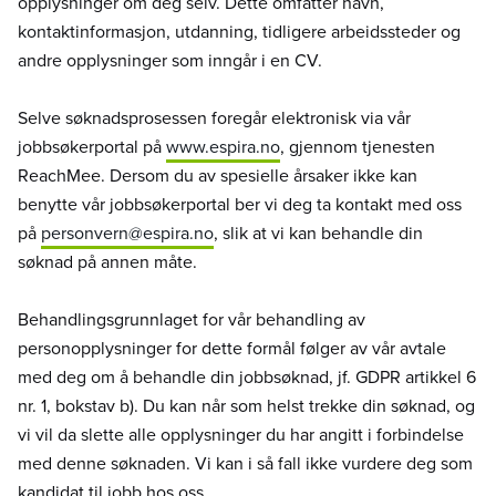
opplysninger om deg selv. Dette omfatter navn,
kontaktinformasjon, utdanning, tidligere arbeidssteder og
andre opplysninger som inngår i en CV.
Selve søknadsprosessen foregår elektronisk via vår
jobbsøkerportal på
www.espira.no
, gjennom tjenesten
ReachMee. Dersom du av spesielle årsaker ikke kan
benytte vår jobbsøkerportal ber vi deg ta kontakt med oss
på
personvern@espira.no
, slik at vi kan behandle din
søknad på annen måte.
Behandlingsgrunnlaget for vår behandling av
personopplysninger for dette formål følger av vår avtale
med deg om å behandle din jobbsøknad, jf. GDPR artikkel 6
nr. 1, bokstav b). Du kan når som helst trekke din søknad, og
vi vil da slette alle opplysninger du har angitt i forbindelse
med denne søknaden. Vi kan i så fall ikke vurdere deg som
kandidat til jobb hos oss.