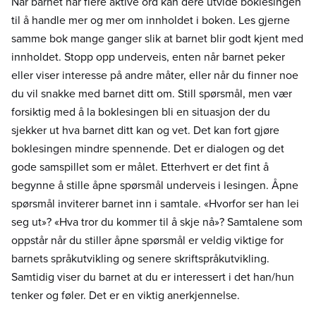
Når barnet har flere aktive ord kan dere utvide boklesingen
til å handle mer og mer om innholdet i boken. Les gjerne
samme bok mange ganger slik at barnet blir godt kjent med
innholdet. Stopp opp underveis, enten når barnet peker
eller viser interesse på andre måter, eller når du finner noe
du vil snakke med barnet ditt om. Still spørsmål, men vær
forsiktig med å la boklesingen bli en situasjon der du
sjekker ut hva barnet ditt kan og vet. Det kan fort gjøre
boklesingen mindre spennende. Det er dialogen og det
gode samspillet som er målet. Etterhvert er det fint å
begynne å stille åpne spørsmål underveis i lesingen. Åpne
spørsmål inviterer barnet inn i samtale. «Hvorfor ser han lei
seg ut»? «Hva tror du kommer til å skje nå»? Samtalene som
oppstår når du stiller åpne spørsmål er veldig viktige for
barnets språkutvikling og senere skriftspråkutvikling.
Samtidig viser du barnet at du er interessert i det han/hun
tenker og føler. Det er en viktig anerkjennelse.