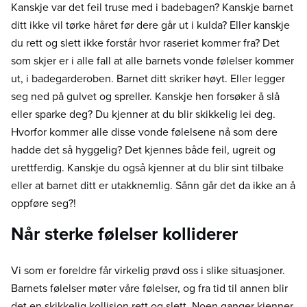
Kanskje var det feil truse med i badebagen? Kanskje barnet
ditt ikke vil tørke håret før dere går ut i kulda? Eller kanskje
du rett og slett ikke forstår hvor raseriet kommer fra? Det
som skjer er i alle fall at alle barnets vonde følelser kommer
ut, i badegarderoben. Barnet ditt skriker høyt. Eller legger
seg ned på gulvet og spreller. Kanskje hen forsøker å slå
eller sparke deg? Du kjenner at du blir skikkelig lei deg.
Hvorfor kommer alle disse vonde følelsene nå som dere
hadde det så hyggelig? Det kjennes både feil, ugreit og
urettferdig. Kanskje du også kjenner at du blir sint tilbake
eller at barnet ditt er utakknemlig. Sånn går det da ikke an å
oppføre seg?!
Når sterke følelser kolliderer
Vi som er foreldre får virkelig prøvd oss i slike situasjoner.
Barnets følelser møter våre følelser, og fra tid til annen blir
det en skikkelig kollisjon rett og slett. Noen ganger kjenner