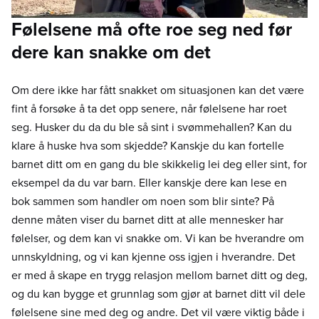
Følelsene må ofte roe seg ned før
dere kan snakke om det
Om dere ikke har fått snakket om situasjonen kan det være
fint å forsøke å ta det opp senere, når følelsene har roet
seg. Husker du da du ble så sint i svømmehallen? Kan du
klare å huske hva som skjedde? Kanskje du kan fortelle
barnet ditt om en gang du ble skikkelig lei deg eller sint, for
eksempel da du var barn. Eller kanskje dere kan lese en
bok sammen som handler om noen som blir sinte? På
denne måten viser du barnet ditt at alle mennesker har
følelser, og dem kan vi snakke om. Vi kan be hverandre om
unnskyldning, og vi kan kjenne oss igjen i hverandre. Det
er med å skape en trygg relasjon mellom barnet ditt og deg,
og du kan bygge et grunnlag som gjør at barnet ditt vil dele
følelsene sine med deg og andre. Det vil være viktig både i