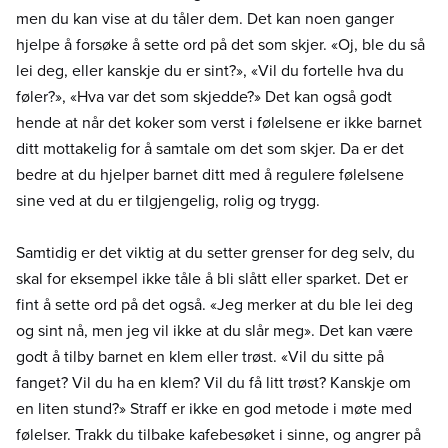
men du kan vise at du tåler dem. Det kan noen ganger
hjelpe å forsøke å sette ord på det som skjer. «Oj, ble du så
lei deg, eller kanskje du er sint?», «Vil du fortelle hva du
føler?», «Hva var det som skjedde?» Det kan også godt
hende at når det koker som verst i følelsene er ikke barnet
ditt mottakelig for å samtale om det som skjer. Da er det
bedre at du hjelper barnet ditt med å regulere følelsene
sine ved at du er tilgjengelig, rolig og trygg.
Samtidig er det viktig at du setter grenser for deg selv, du
skal for eksempel ikke tåle å bli slått eller sparket. Det er
fint å sette ord på det også. «Jeg merker at du ble lei deg
og sint nå, men jeg vil ikke at du slår meg». Det kan være
godt å tilby barnet en klem eller trøst. «Vil du sitte på
fanget? Vil du ha en klem? Vil du få litt trøst? Kanskje om
en liten stund?» Straff er ikke en god metode i møte med
følelser. Trakk du tilbake kafebesøket i sinne, og angrer på