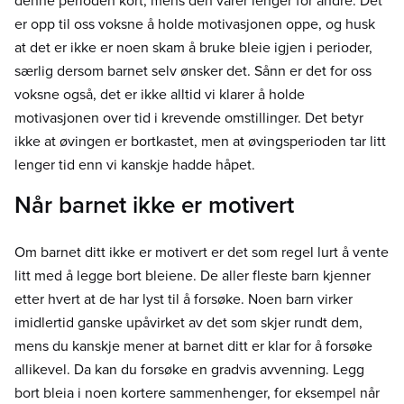
denne perioden kort, mens den varer lenger for andre. Det
er opp til oss voksne å holde motivasjonen oppe, og husk
at det er ikke er noen skam å bruke bleie igjen i perioder,
særlig dersom barnet selv ønsker det. Sånn er det for oss
voksne også, det er ikke alltid vi klarer å holde
motivasjonen over tid i krevende omstillinger. Det betyr
ikke at øvingen er bortkastet, men at øvingsperioden tar litt
lenger tid enn vi kanskje hadde håpet.
Når barnet ikke er motivert
Om barnet ditt ikke er motivert er det som regel lurt å vente
litt med å legge bort bleiene. De aller fleste barn kjenner
etter hvert at de har lyst til å forsøke. Noen barn virker
imidlertid ganske upåvirket av det som skjer rundt dem,
mens du kanskje mener at barnet ditt er klar for å forsøke
allikevel. Da kan du forsøke en gradvis avvenning. Legg
bort bleia i noen kortere sammenhenger, for eksempel når