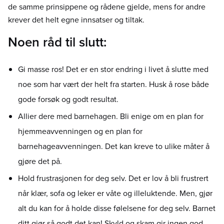
de samme prinsippene og rådene gjelde, mens for andre
krever det helt egne innsatser og tiltak.
Noen råd til slutt:
Gi masse ros! Det er en stor endring i livet å slutte med
noe som har vært der helt fra starten. Husk å rose både
gode forsøk og godt resultat.
Allier dere med barnehagen. Bli enige om en plan for
hjemmeavvenningen og en plan for
barnehageavvenningen. Det kan kreve to ulike måter å
gjøre det på.
Hold frustrasjonen for deg selv. Det er lov å bli frustrert
når klær, sofa og leker er våte og illeluktende. Men, gjør
alt du kan for å holde disse følelsene for deg selv. Barnet
ditt gjør så godt det kan! Skyld og skam gir ingen god