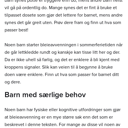
barn synes potte er tryggere enn do, mens andre barn helst
vil gå på ordentlig do. Mange synes det er fint å bruke et
tilpasset dosete som gjør det lettere for barnet, mens andre
synes det går greit uten. Prøv dere fram og finn ut hva som
passer best!
Noen barn starter bleieavvenningen i sommerferietiden når
de går lettkledde rundt og kanskje kan tisse litt her og der.
Da er ikke uhell så farlig, og det er enklere å bli kjent med
kroppens signaler. Slik kan veien til å begynne å bruke
doen være enklere. Finn ut hva som passer for barnet ditt
og dere.
Barn med særlige behov
Noen barn har fysiske eller kognitive utfordringer som gjør
at bleieavvenning er en mye større sak enn det som er
beskrevet i denne teksten. For mange av disse vil noen av