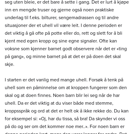
seg uten bleie, er det bare å sette i gang. Det er lurt å kjøpe
inn en mengde truser og gjerne også noen praktiske
underlag til f.eks. bilturer, sengemadrassen og til andre
situasjoner der et uhell vil være leit. I denne perioden er
det viktig å gå ofte på potte eller do, rett og slett for å bli
kjent med egen kropp og sine egne signaler. Ofte kan
voksne som kjenner barnet godt observere når det er «ting
på gang», og minne barnet på at det er på doen det skal
skje.
I starten er det vanlig med mange uhell. Forsøk å tenk på
uhell som en påminnelse om at kroppen fungerer som den
skal og at doen finnes. Noen barn blir lei seg når de har
uhell. Da er det viktig at du viser både med stemme,
kroppsspråk og ord at det er helt ok å ikke rekke do. Du kan
for eksempel si: «Oj, har du tissa, så bra! Da skynder vi oss
på do og ser om det kommer noe mer..». For noen barn er