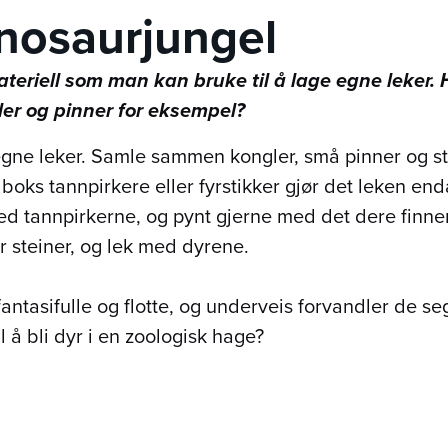
inosaurjungel
ateriell som man kan bruke til å lage egne leker.
er og pinner for eksempel?
egne leker. Samle sammen kongler, små pinner og ste
oks tannpirkere eller fyrstikker gjør det leken e
d tannpirkerne, og pynt gjerne med det dere finne
r steiner, og lek med dyrene.
fantasifulle og flotte, og underveis forvandler de s
l å bli dyr i en zoologisk hage?