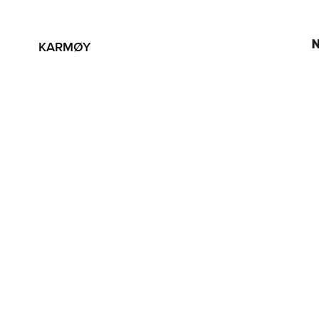
KARMØY
Telefon: 21 08 80 88
Helganesvegen 41, 4262 Avaldsnes
Postboks 353, 4291 Kopervik
SNARVEIER
Finn din nærmeste barnehage
Kontakt
Jobb med oss