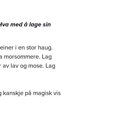
 Hva med å lage sin
iner i en stor haug.
nda morsommere. Lag
r av lav og mose. Lag
eg kanskje på magisk vis