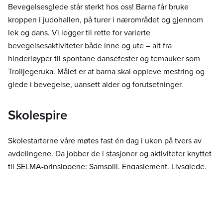
Bevegelsesglede står sterkt hos oss! Barna får bruke
kroppen i judohallen, på turer i nærområdet og gjennom
lek og dans. Vi legger til rette for varierte
bevegelsesaktiviteter både inne og ute – alt fra
hinderløyper til spontane dansefester og temauker som
Trolljegeruka. Målet er at barna skal oppleve mestring og
glede i bevegelse, uansett alder og forutsetninger.
Skolespire
Skolestarterne våre møtes fast én dag i uken på tvers av
avdelingene. Da jobber de i stasjoner og aktiviteter knyttet
til SELMA-prinsippene: Samspill, Engasjement, Livsglede,
Mestring og Anerkjennelse.
Skolespirene får sin egen sekk med innhold, og den siste
onsdagen i hver måned drar de på langtur med sekk.