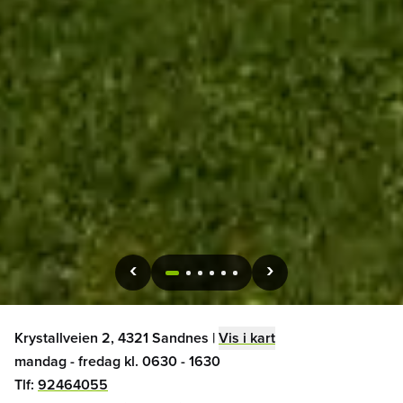
1
2
3
4
5
6
Krystallveien 2, 4321 Sandnes
|
Vis i kart
mandag - fredag kl. 0630 - 1630
Tlf:
92464055