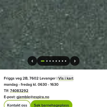
1
2
3
4
5
6
7
8
Friggs veg 2B, 7602 Levanger
|
Vis i kart
mandag - fredag kl. 0630 - 1630
Tlf:
74083292
E-post:
gjemble@espira.no
Kontakt oss
Søk barnehageplass