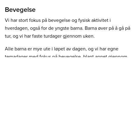
Bevegelse
Vi har stort fokus på bevegelse og fysisk aktivitet i
hverdagen, også for de yngste barna. Barna øver på å gå på
tur, og vi har faste turdager gjennom uken.
Alle barna er mye ute i løpet av dagen, og vi har egne
temadager med fokus på bevegelse, blant annet gjennom
hinderløyper og variert fysisk aktivitet. Samtidig ser vi hvert
enkelt barns behov – noen barn trenger ekstra mye
bevegelse, tur og uteaktivitet, og dette tilpasses
individuelt.
Skolespirene
Skolespirene møtes tre ganger i uken i egne grupper. Her
er fokuset at barna skal få god tid sammen med dem de