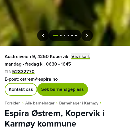
1
2
3
4
5
6
Austreiveien 9, 4250 Kopervik
|
Vis i kart
mandag - fredag kl. 0630 - 1645
Tlf:
52832770
E-post:
ostrem@espira.no
Kontakt oss
Søk barnehageplass
›
›
›
Forsiden
Alle barnehager
Barnehager i Karmøy
Espira Østrem, Kopervik i
Karmøy kommune