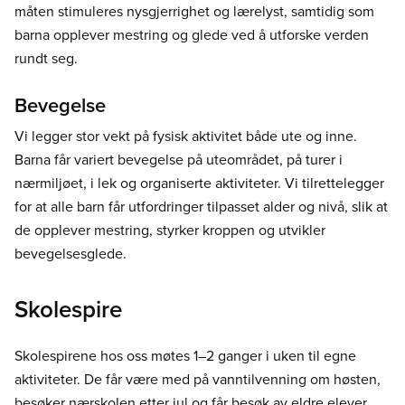
måten stimuleres nysgjerrighet og lærelyst, samtidig som
barna opplever mestring og glede ved å utforske verden
rundt seg.
Bevegelse
Vi legger stor vekt på fysisk aktivitet både ute og inne.
Barna får variert bevegelse på uteområdet, på turer i
nærmiljøet, i lek og organiserte aktiviteter. Vi tilrettelegger
for at alle barn får utfordringer tilpasset alder og nivå, slik at
de opplever mestring, styrker kroppen og utvikler
bevegelsesglede.
Skolespire
Skolespirene hos oss møtes 1–2 ganger i uken til egne
aktiviteter. De får være med på vanntilvenning om høsten,
besøker nærskolen etter jul og får besøk av eldre elever