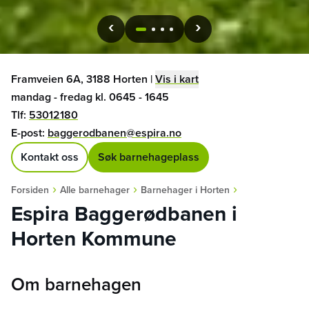
1
2
3
4
Framveien 6A, 3188 Horten
|
Vis i kart
mandag - fredag kl. 0645 - 1645
Tlf:
53012180
E-post:
baggerodbanen@espira.no
Kontakt oss
Søk barnehageplass
›
›
›
Forsiden
Alle barnehager
Barnehager i Horten
Espira Baggerødbanen i
Horten Kommune
Om barnehagen