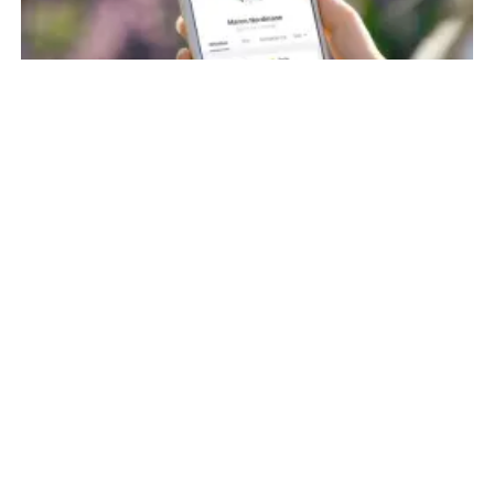
Følg barnet ditt gjennom dagen
med appen vår
Med foreldreportalen vår kan du følge med på dagsrytmen
og få informasjon om hva barnet ditt gjør i barnehagen.
Det er også her vi sender meldinger oss i mellom, og gir
informasjon om planene fremover.
Avdelinger og ansatte