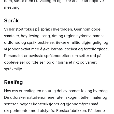
barn, støtte dem i utviklingen og sikre at alle får oppleve
mestring.
Språk
Vi har stort fokus på språk i hverdagen. Gjennom gode
samtaler, høytlesing, sang, rim og regler styrker vi barnas
ordforråd og språkforståelse. Bøker er alltid tilgjengelig, og
vi jobber aktivt med å øke barnas leselyst og fortellerglede.
Personalet er bevisste språkmodeller som setter ord på
opplevelser og følelser, og gir barna et rikt og variert
språkmiljø.
Realfag
Hos oss er realfag en naturlig del av barnas lek og hverdag.
De utforsker naturfenomener ute i skogen, teller, måler og
sorterer, bygger konstruksjoner og gjennomfører små
eksperimenter med utstyr fra Forskerfabrikken. På denne