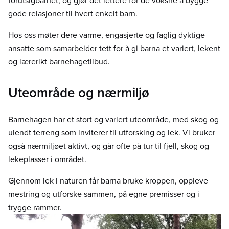
forutsigbarhet, og gjør det lettere for de voksne å bygge
gode relasjoner til hvert enkelt barn.
Hos oss møter dere varme, engasjerte og faglig dyktige
ansatte som samarbeider tett for å gi barna et variert, lekent
og lærerikt barnehagetilbud.
Uteområde og nærmiljø
Barnehagen har et stort og variert uteområde, med skog og
ulendt terreng som inviterer til utforsking og lek. Vi bruker
også nærmiljøet aktivt, og går ofte på tur til fjell, skog og
lekeplasser i området.
Gjennom lek i naturen får barna bruke kroppen, oppleve
mestring og utforske sammen, på egne premisser og i
trygge rammer.