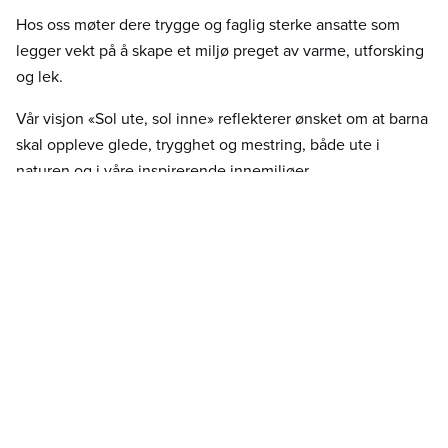
Hos oss møter dere trygge og faglig sterke ansatte som
legger vekt på å skape et miljø preget av varme, utforsking
og lek.
Vår visjon «Sol ute, sol inne» reflekterer ønsket om at barna
skal oppleve glede, trygghet og mestring, både ute i
naturen og i våre inspirerende innemiljøer.