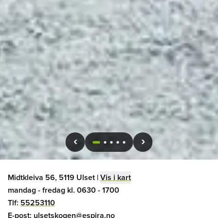
1
2
3
4
5
Midtkleiva 56, 5119 Ulset
|
Vis i kart
mandag - fredag kl. 0630 - 1700
Tlf:
55253110
E-post:
ulsetskogen@espira.no