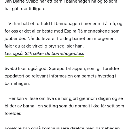
Jan Bjarte Svabø har ett barn i barnehagen nå og to som
har gått der tidligere.
– Vi har hatt et forhold til barnehagen i mer enn ti år nå, og
for oss er det aller beste med Espira Rå menneskene som
jobber der. Når du leverer fra deg barnet om morgenen,
føler du at de virkelig bryr seg, sier han.
Les også: Slik søker du barnehageplass
Svabø liker også godt Spireportal-appen, som gir foreldre
oppdatert og relevant informasjon om barnets hverdag i
barnehagen.
– Her kan vi lese om hva de har gjort gjennom dagen og se
bilder av barna i en setting som du normalt ikke får sett som
forelder.
Foreldre kan også kommunisere direkte med barnehagen