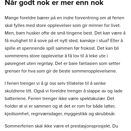
Når godt nok er mer enn nok
Mange foreldre bærer på en indre forventning om at ferien
skal fylles med store opplevelser som gir minner for livet.
Men, barn husker ofte de små tingene best. Det kan være å
få mulighet til å sove på et nytt sted, kanskje i stua? Eller å
spille et spennende spill sammen før frokost. Det kan bli
sommerens store opplevelse å få lov til å leke ute i
pøsregnet uten regntøy. Det er bare fantasien som setter
grenser for hva som gir de beste sommeropplevelsene.
I ferien trenger vi å gi oss selv tillatelse til å senke
skuldrene litt. Også vi foreldre trenger å slappe av og lade
batteriene. Ferien trenger ikke være spektakulær. Det
holder at vi er sammen og at det er rom for både latter,
kjedsomhet, regnværsdager, myggestikk og skrubbsår.
Sommerferien skal ikke være et prestasjonsprosjekt. Du