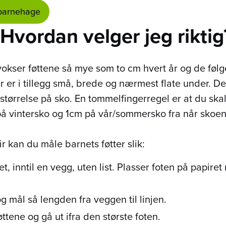
barnehage
 Hvordan velger jeg riktig
, vokser føttene så mye som to cm hvert år og de føl
r er i tillegg små, brede og nærmest flate under. D
 størrelse på sko. En tommelfingerregel er at du skal 
på vintersko og 1cm på vår/sommersko fra når skoen 
r kan du måle barnets føtter slik:
et, inntil en vegg, uten list. Plasser foten på papir
 mål så lengden fra veggen til linjen.
tene og gå ut ifra den største foten.