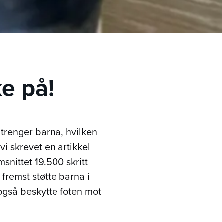
ke på!
o trenger barna, hvilken
i skrevet en artikkel
snittet 19.500 skritt
 fremst støtte barna i
l også beskytte foten mot