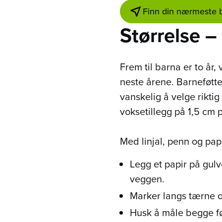
Finn din nærmeste 
Størrelse –
Frem til barna er to år
neste årene. Barneføtte
vanskelig å velge riktig
voksetillegg på 1,5 cm 
Med linjal, penn og papi
Legg et papir på gulv
veggen.
Marker langs tærne og
Husk å måle begge føt