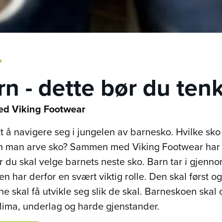
›
arn - dette bør du ten
ed Viking Footwear
lett å navigere seg i jungelen av barnesko. Hvilke sk
kan man arve sko? Sammen med Viking Footwear har v
 du skal velge barnets neste sko. Barn tar i gjennom
 har derfor en svært viktig rolle. Den skal først og
ene skal få utvikle seg slik de skal. Barneskoen ska
lima, underlag og harde gjenstander.