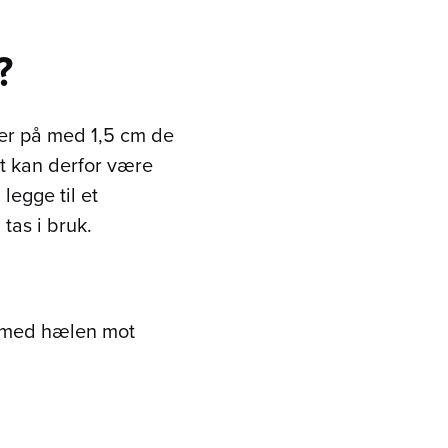
?
ger på med 1,5 cm de
et kan derfor være
legge til et
tas i bruk.
et med hælen mot