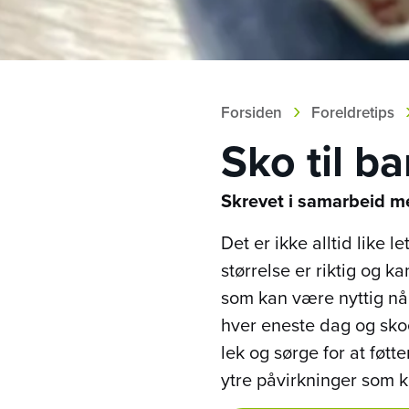
›
Forsiden
Foreldretips
Sko til b
Skrevet i samarbeid m
Det er ikke alltid like 
størrelse er riktig og 
som kan være nyttig når
hver eneste dag og skoen
lek og sørge for at føtt
ytre påvirkninger som k