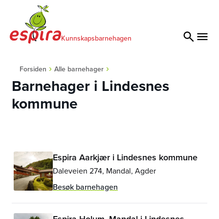
Kunnskapsbarnehagen
›
›
Forsiden
Alle barnehager
Barnehager i
Lindesnes
kommune
Espira Aarkjær i Lindesnes kommune
Daleveien 274, Mandal, Agder
Besøk barnehagen
Espira Holum, Mandal i Lindesnes