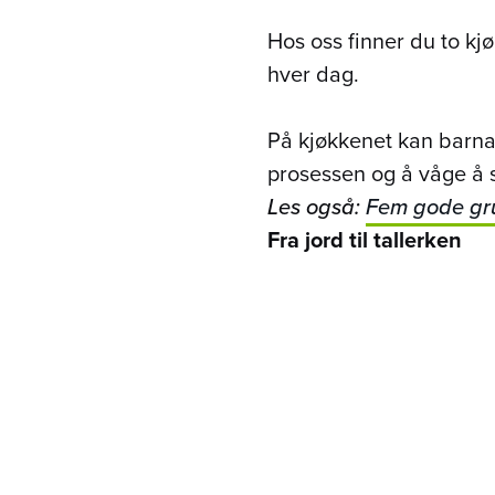
Hos oss finner du to kjø
hver dag.
På kjøkkenet kan barn
prosessen og å våge å 
Les også:
Fem gode grun
Fra jord til tallerken
Ute har vi en egen kjøk
og gulrøtter.
Det å få et sunt og godt
opp.
Lyst til å komme på be