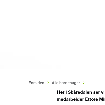
›
›
Forsiden
Alle barnehager
Her i Skåredalen ser v
medarbeider Ettore Min