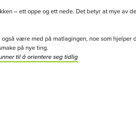
kken – ett oppe og ett nede. Det betyr at mye av det 
a også være med på matlagingen, noe som hjelper 
smake på nye ting.
ner til å orientere seg tidlig
kenhage med drivhus. Der gror vi både tomater, mai
 forhold til råvarer og matlaging mener vi er en vikt
søk? Ta kontakt med oss!