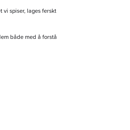
vi spiser, lages ferskt
dem både med å forstå
s, poteter, sukkererter
ig del av det å vokse