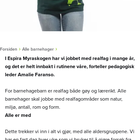
›
›
Forsiden
Alle barnehager
I Espira Myraskogen har vi jobbet med realfag i mange år,
og det er helt innbakt i rutinene våre, forteller pedagogisk
leder Amalie Faranso.
For barnehagebarn er realfag både gøy og lærerikt. Alle
barnehager skal jobbe med realfagområder som natur,
miljø, antall, rom og form.
Alle er med
Dette trekker vi inn i alt vi gjør, med alle aldersgruppene. Vi
har en fast dag hver uke som vi bruker til å gjøre forsøk fra