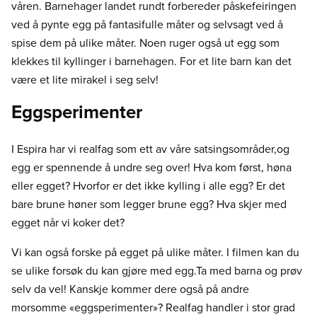
våren. Barnehager landet rundt forbereder påskefeiringen
ved å pynte egg på fantasifulle måter og selvsagt ved å
spise dem på ulike måter. Noen ruger også ut egg som
klekkes til kyllinger i barnehagen. For et lite barn kan det
være et lite mirakel i seg selv!
Eggsperimenter
I Espira har vi realfag som ett av våre satsingsområder,og
egg er spennende å undre seg over! Hva kom først, høna
eller egget? Hvorfor er det ikke kylling i alle egg? Er det
bare brune høner som legger brune egg? Hva skjer med
egget når vi koker det?
Vi kan også forske på egget på ulike måter. I filmen kan du
se ulike forsøk du kan gjøre med egg.Ta med barna og prøv
selv da vel! Kanskje kommer dere også på andre
morsomme «eggsperimenter»? Realfag handler i stor grad